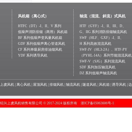
风机箱（离心式）
轴流（混流、斜流）式风机
HTFC（DT）-I、II、V 系列
HTF（GYF）-I、II、III、D、
低噪声消防排烟（两用）风机箱
G、IIG 系列消防排烟轴流风机
BF 系列低噪声变风量风机箱
SWF（HLF、GXF）-I、II、
GDF 系列低噪声离心管道风机
H 系列高效混流风机
CF 系列单吸厨房排油烟风机
SWF-IV（HL3-2A）、HTF-PY
YDF 系列诱导风机
（PYHL-14A）系列节能混流风机
SWF-V（SJG）系列混流风机
SDF 系列加压轴流风机
DZ 系列低噪声轴流风机
上虞风机
|
离心风机
|
屋顶风机
|
排烟风机
|
轴流风机
|
隧道风机
|
风机箱
|
诱导风机
|
边
绍兴上虞风机销售有限公司
©
2017-2024 版权所有
浙ICP备05063606号-1