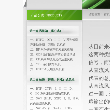
当前位置： 首页
产品分类
PRODUCTS
第一篇 风机箱（离心式）
一、HTFC（DT）-I、II、V 系列低噪
声消防排烟（两用）风机箱
从目前来
二、BF 系列低噪声变风量风机箱
这两种类
三、GDF 系列低噪声离心管道风机
四、CF 系列单吸厨房排油烟风机
信号，而
五、YDF 系列诱导风机
从直流风
六、HTFC-X无蜗壳风机箱
代表的意
第二篇 轴流（混流、斜流）式风机
从直流风
一、HTF（GYF）-I、II、III、D、
过一圈，
G、IIG 系列消防排烟轴流风机
二、SWF（HLF、GXF）-I、II、H 系
扇输出的
列高效混流风机
三、SWF-IV（HL3-2A）、HTF-
一圈产生