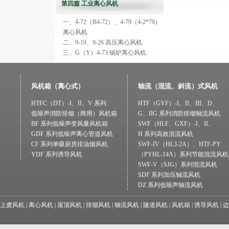
第四篇 工业离心风机
一、4-72（B4-72）、4-79（4-2*79）
离心风机
二、9-19、9-26 高压离心风机
三、G（Y）4-73 锅炉离心风机
风机箱（离心式）
轴流（混流、斜流）式风机
HTFC（DT）-I、II、V 系列
HTF（GYF）-I、II、III、D、
低噪声消防排烟（两用）风机箱
G、IIG 系列消防排烟轴流风机
BF 系列低噪声变风量风机箱
SWF（HLF、GXF）-I、II、
GDF 系列低噪声离心管道风机
H 系列高效混流风机
CF 系列单吸厨房排油烟风机
SWF-IV（HL3-2A）、HTF-PY
YDF 系列诱导风机
（PYHL-14A）系列节能混流风机
SWF-V（SJG）系列混流风机
SDF 系列加压轴流风机
DZ 系列低噪声轴流风机
上虞风机
|
离心风机
|
屋顶风机
|
排烟风机
|
轴流风机
|
隧道风机
|
风机箱
|
诱导风机
|
边